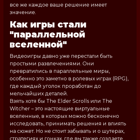
все же каждое ваше решение имеет
значение.
Как игры стали
"параллельной
вселенной"
Видеоигры давно уже перестали быть
простыми развлечениями. Они
превратились в параллельные миры,
особенно это заметно в ролевых играх (RPG),
где каждый уголок проработан до
мельчайших деталей.
Взять хотя бы The Elder Scrolls или The
Witcher – это настоящие виртуальные
вселенные, в которых можно бесконечно
исследовать, принимать решения и влиять
на сюжет. Но не стоит забывать и о шутерах,
стратегиях и гонках, где вы также создаете