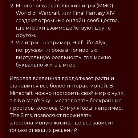
Многопользовательские игры (MMO) –
World of Warcraft или Final Fantasy XIV
создают огромные онлайн-сообщества,
где игроки взаимодействуют друг с
другом.
VR-игры – например, Half-Life: Alyx,
погружают игрока в полностью
виртуальную реальность, где можно
буквально жить в игре.
Игровая вселенная продолжает расти и
становится всё более интерактивной. В
Minecraft можно построить свой мир с нуля,
а в No Man’s Sky – исследовать бескрайние
просторы космоса. Симуляторы, например,
The Sims, позволяют проживать
альтернативную жизнь, где всё зависит
только от ваших решений.