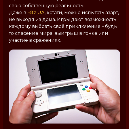
свою собственную реальность.
Даже в
Bitz UA
, кстати, можно испытать азарт,
не выходя из дома. Игры дают возможность
каждому выбрать своё приключение – будь
то спасение мира, выигрыш в гонке или
участие в сражениях.