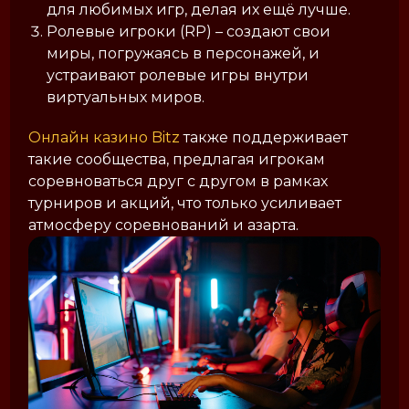
для любимых игр, делая их ещё лучше.
Ролевые игроки (RP) – создают свои
миры, погружаясь в персонажей, и
устраивают ролевые игры внутри
виртуальных миров.
Онлайн казино Bitz
также поддерживает
такие сообщества, предлагая игрокам
соревноваться друг с другом в рамках
турниров и акций, что только усиливает
атмосферу соревнований и азарта.