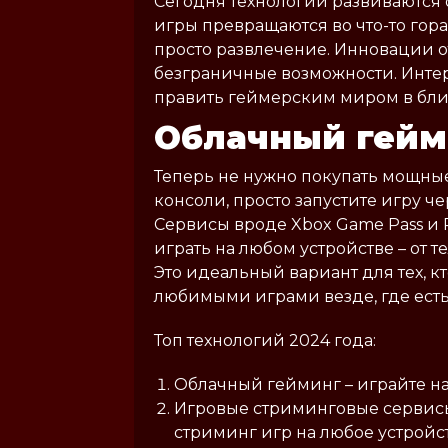
Сегодня технологии развиваются 
игры превращаются во что-то гор
просто развлечение. Инновации 
безграничные возможности. Интер
править геймерским миром в бл
Облачный гейм
Теперь не нужно покупать мощн
консоли, просто запустите игру че
Сервисы вроде Xbox Game Pass и 
играть на любом устройстве – от т
Это идеальный вариант для тех, к
любимыми играми везде, где есть
Топ технологий 2024 года:
Облачный гейминг – играйте на
Игровые стриминговые сервисы
стриминг игр на любое устройс