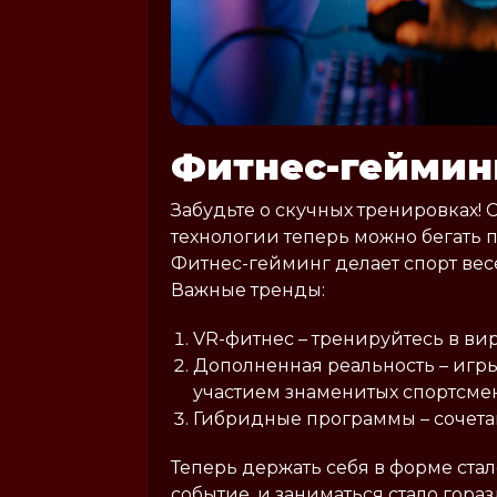
Фитнес-геймин
Забудьте о скучных тренировках! 
технологии теперь можно бегать 
Фитнес-гейминг делает спорт вес
Важные тренды:
VR-фитнес – тренируйтесь в вир
Дополненная реальность – игр
участием знаменитых спортсмен
Гибридные программы – сочета
Теперь держать себя в форме стал
событие, и заниматься стало гора