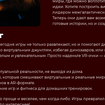
миры, где можно воплоти
идеи. Хотите построить в
лидером межгалактическ
Теперь они дают вам возм
готовые истории, но и соз
г
Сегодня игры не только развлекают, но и помогают д
по виртуальным джунглям, избегая динозавров, или 
елым и увлекательным. Просто наденьте VR-очки — и
туальной реальности, не выходя из дома.
ы, которые смешивают виртуальные и реальные мир
ов в AR-формате.
ние игр и фитнеса для домашних тренировок.
о проще и веселее, чем когда-либо. Игры преврати
здо интереснее!