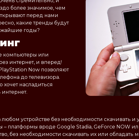
очень стремительно, и
аздо более значимое, чем
открывают перед нами
есно, какие тренды будут
ижайшие годы?
инг
ые компьютеры или
рез интернет, и вперед!
PlayStation Now позволяют
елефона до телевизора.
то хочет насладиться
 интернет.
 любом устройстве без необходимости скачивать и у
 – платформы вроде Google Stadia, GeForce NOW и
тво, без необходимости скачивать их или обладать