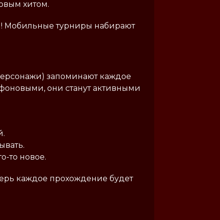
овым хитом.
ой! Мобильные турниры набирают
е персонажи) запоминают каждое
 фоновыми, они станут активными
й.
ывать.
о-то новое.
перь каждое прохождение будет