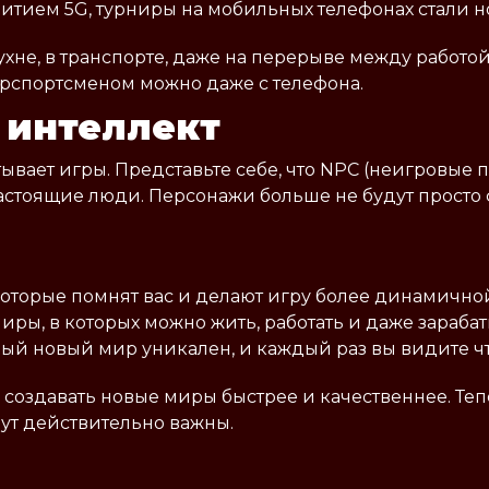
итием 5G, турниры на мобильных телефонах стали н
кухне, в транспорте, даже на перерыве между работ
берспортсменом можно даже с телефона.
 интеллект
тывает игры. Представьте себе, что NPC (неигровы
астоящие люди. Персонажи больше не будут просто
которые помнят вас и делают игру более динамично
ры, в которых можно жить, работать и даже зарабат
й новый мир уникален, и каждый раз вы видите чт
 создавать новые миры быстрее и качественнее. Те
ут действительно важны.