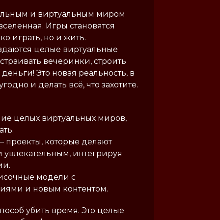
альным и виртуальным миром
авселенная. Игры становятся
ко играть, но и жить.
создаются целые виртуальные
устраивать вечеринки, строить
деньги! Это новая реальность, в
годно и делать всё, что захотите.
ние целых виртуальных миров,
ать.
– проекты, которые делают
 увлекательным, интегрируя
ии.
писочные модели с
иями и новым контентом.
способ убить время. Это целые